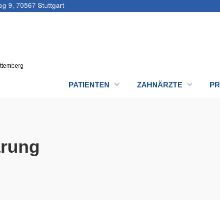
eg 9, 70567 Stuttgart
rttemberg
PATIENTEN
ZAHNÄRZTE
PR
ärung