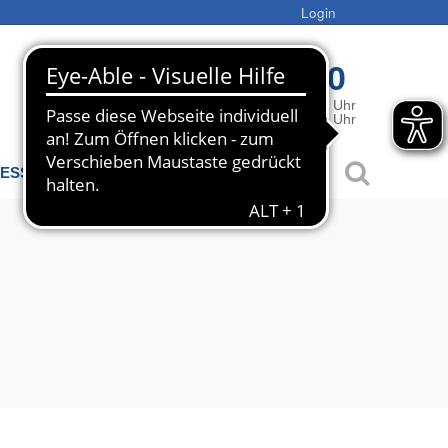
Login
0800 1424340
MO - DO
08:00 - 15:30 Uhr
FR
08:00 - 13:00 Uhr
ESSESERVICE
LINKS
KONTAKT