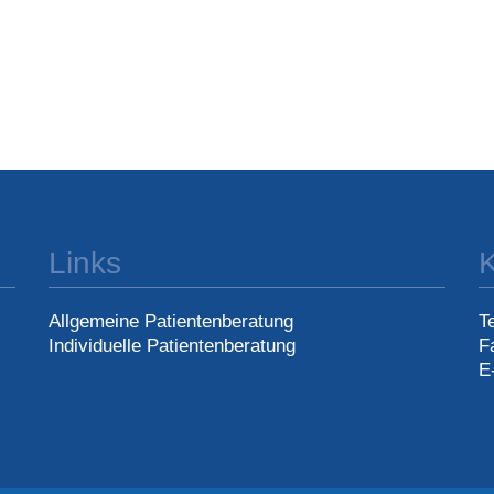
Links
K
Allgemeine Patientenberatung
T
Individuelle Patientenberatung
F
E